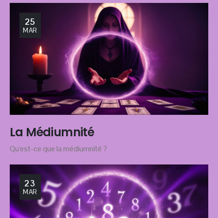
25
MAR
La Médiumnité
Qu'est-ce que la médiumnité ?
23
MAR